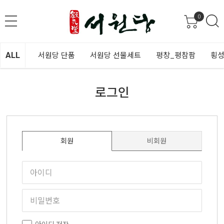
0
ALL
서원당 단품
서원당 선물세트
평창_평참팜
횡성
로그인
회원
비회원