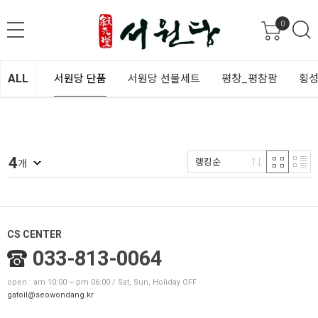
0
ALL
서원당 단품
서원당 선물세트
평창_평참팜
횡성
4
랭킹순
개
CS CENTER
033-813-0064
open : am 10:00 ~ pm 06:00 / Sat, Sun, Holiday OFF
gatoil@seowondang.kr