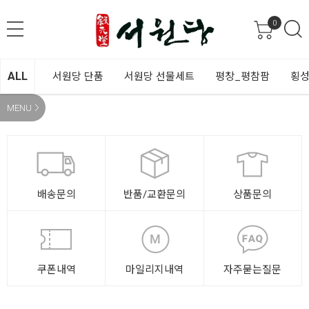
0
ALL
서원당 단품
서원당 선물세트
평창_평참팜
횡성
MENU
배송문의
반품/교환문의
상품문의
쿠폰내역
마일리지내역
자주묻는질문