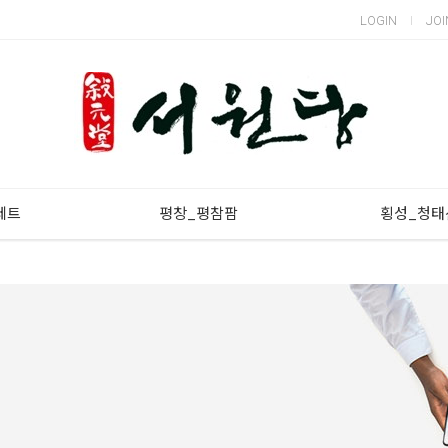
LOGIN
JOI
세트
평창_평참팜
횡성_청태