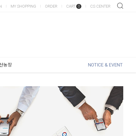
N
MY SHOPPING
ORDER
CART
CS CENTER
0
산농장
NOTICE & EVENT