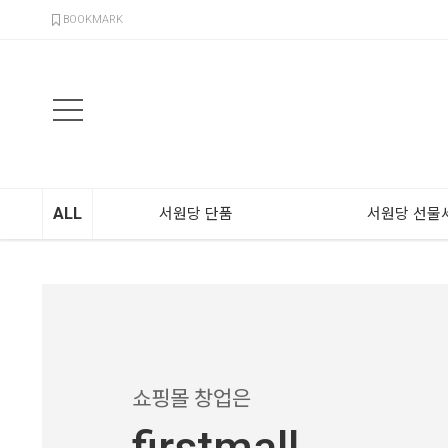
검색
BOOKMARK
ALL
서원당 단품
서원당 선물
쇼핑몰 창업은
firstmall