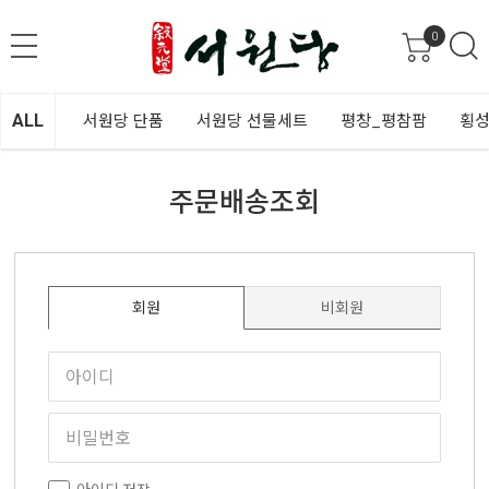
0
ALL
서원당 단품
서원당 선물세트
평창_평참팜
횡성
주문배송조회
회원
비회원